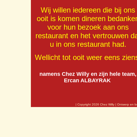
Wij willen iedereen die bij ons
ooit is komen dineren bedanke
voor hun bezoek aan ons
restaurant en het vertrouwen d
u in ons restaurant had.
Wellicht tot ooit weer eens zien
namens Chez Willy en zijn hele team,
Ercan ALBAYRAK
| Copyright
2026
Chez Willy |
Ontwerp en b